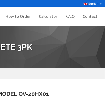
English
How to Order
Calculator
F.A.Q
Contact
ETE 3PK
MODEL OV-20HX01