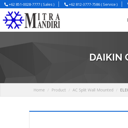
+62 851-0028-7777 ( Sales )
+62 812-3777-7586 ( Service )
DAIKIN
Home
Product
AC Split Wall Mounted
ELE