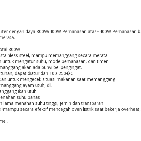
20 Liter dengan daya 800W(400W Pemanasan atas+400W Pemanasan b
merata.
otal 800W
4 stainless steel, mampu memanggang secara merata
 untuk mengatur suhu, mode pemanasan, dan timer
emanggang akan ada bunyi bel pengingat.
uhan, dapat diatur dari 100-250�C
ahkan untuk mengecek situasi makanan saat memanggang
emanggang ayam utuh, dll.
anggang ikan utuh
f menahan suhu panas
an lama menahan suhu tinggi, jernih dan transparan
listrik?mampu secara efektif mencegah oven listrik saat bekerja ove
mel,