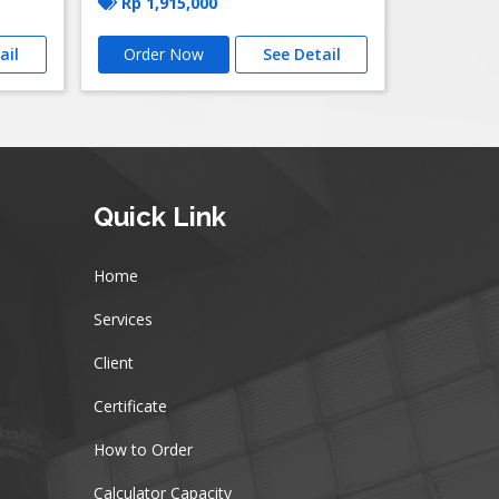
Rp
1,915,000
ail
Order Now
See Detail
Quick Link
Home
Services
Client
Certificate
How to Order
Calculator Capacity