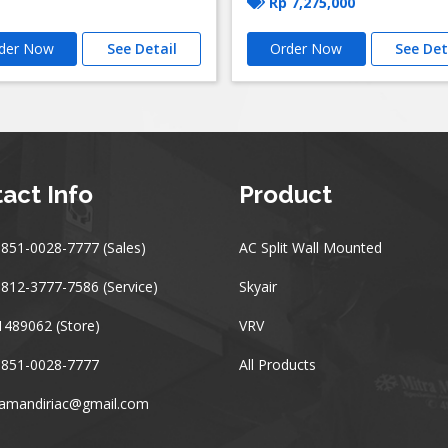
Rp
7,275,000
der Now
See Detail
Order Now
See Det
act Info
Product
851-0028-7777 (Sales)
AC Split Wall Mounted
812-3777-7586 (Service)
Skyair
489062 (Store)
VRV
 851-0028-7777
All Products
ramandiriac@gmail.com