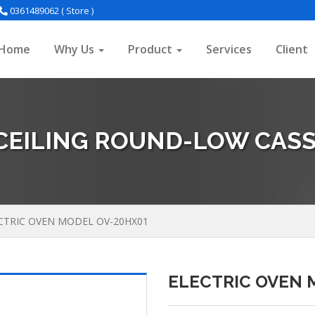
0361489062 ( Store )
Home
Why Us
Product
Services
Client
 CEILING ROUND-LOW CASS
CTRIC OVEN MODEL OV-20HX01
ELECTRIC OVEN 