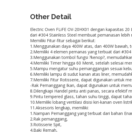
Other Detail
Electric Oven FLiFE OV-20HX01 dengan kapasitas 
dari #304 Stainless Steel membuat pemanasan lebih 
Memiliki Fitur-fitur sebagai berikut:
1.Menggunakan daya 400W atas, dan 400W bawah, t
2.Memiliki 4 elemen pemanas yang terbuat dari #30
3.Menggunakan tombol fungsi ?kenop?, memudahkan
4.Memiliki Timer hingga 60 Menit, setelah selesai m
5.Mampu mengatur suhu pemanggangan sesuai kebut
6.Memiliki lampu di sudut kanan atas liner, memud
7.Memiliki Fitur Rotisserie, dapat digunakan untuk m
-Rak Pemanggang Ikan, dapat digunakan untuk mem
8.Dilengkapi Handel pintu anti panas, secara efekti
9.Pintu tempered glass, tahan suhu tinggi, dapat tah
10.Memiliki lobang ventilasi disisi kiri-kanan oven 
11.Aksesoris lengkap, memiliki:
1.Nampan Pemanggang yang terbuat dari bahan Ena
2.Rak pemanggang,
3.Rotisserie Spit,
4.Baki Remah,