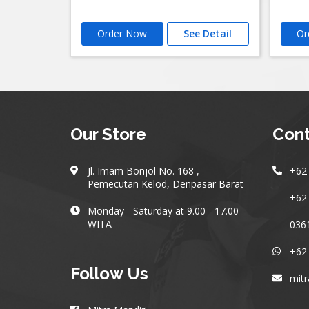
Order Now
See Detail
Or
Our Store
Cont
Jl. Imam Bonjol No. 168 ,
+62 
Pemecutan Kelod, Denpasar Barat
+62 
Monday - Saturday at 9.00 - 17.00
WITA
0361
+62
Follow Us
mit