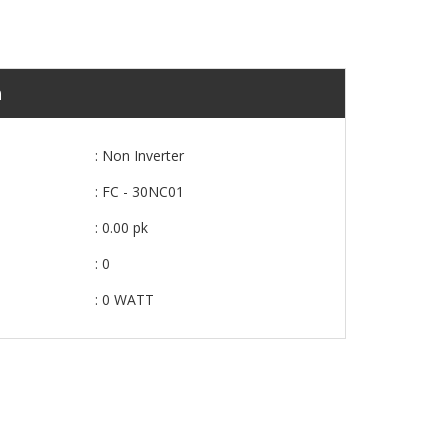
n
: Non Inverter
: FC - 30NC01
: 0.00 pk
: 0
: 0 WATT