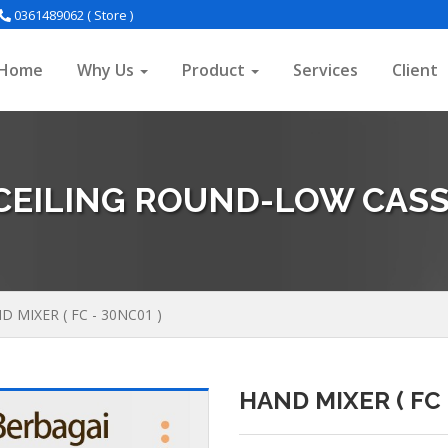
0361489062 ( Store )
Home
Why Us
Product
Services
Client
 CEILING ROUND-LOW CASS
D MIXER ( FC - 30NC01 )
HAND MIXER ( FC 