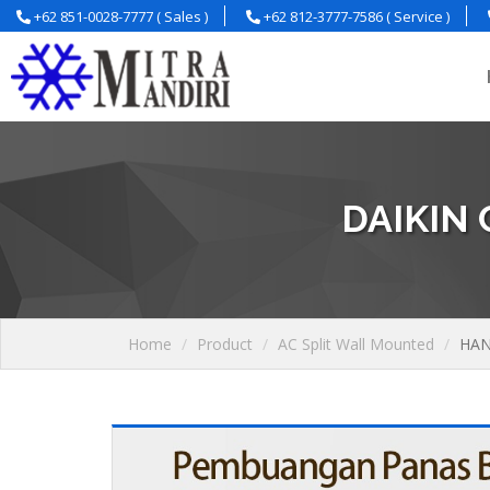
+62 851-0028-7777 ( Sales )
+62 812-3777-7586 ( Service )
DAIKIN
Home
Product
AC Split Wall Mounted
HAN