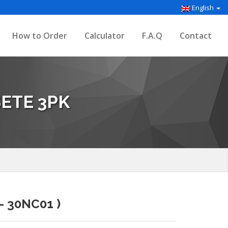
English
How to Order
Calculator
F.A.Q
Contact
ETE 3PK
- 30NC01 )