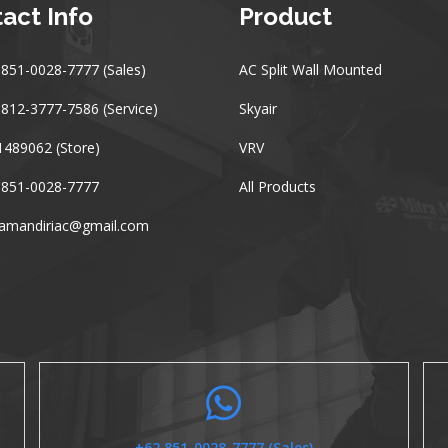
act Info
Product
851-0028-7777 (Sales)
AC Split Wall Mounted
812-3777-7586 (Service)
Skyair
489062 (Store)
VRV
 851-0028-7777
All Products
ramandiriac@gmail.com
+62 851-0028-7777 (Sales)