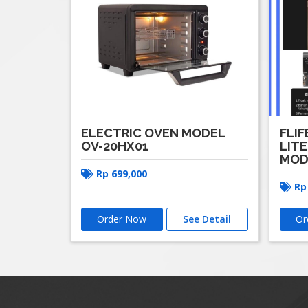
ELECTRIC OVEN MODEL
FLIF
OV-20HX01
LITE
MOD
Rp
699,000
R
Order Now
See Detail
Or