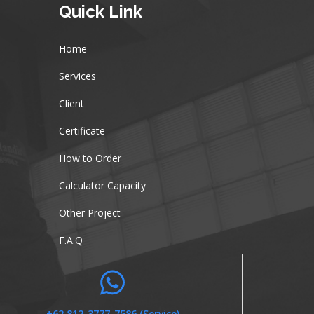
Quick Link
Home
Services
Client
Certificate
How to Order
Calculator Capacity
Other Project
F.A.Q
+62 812-3777-7586 (Service)