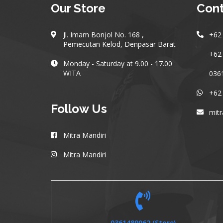
Our Store
Cont
Jl. Imam Bonjol No. 168 ,
+62 
Pemecutan Kelod, Denpasar Barat
+62 
Monday - Saturday at 9.00 - 17.00
WITA
0361
+62
Follow Us
mit
Mitra Mandiri
Mitra Mandiri
0361489062 (Store)