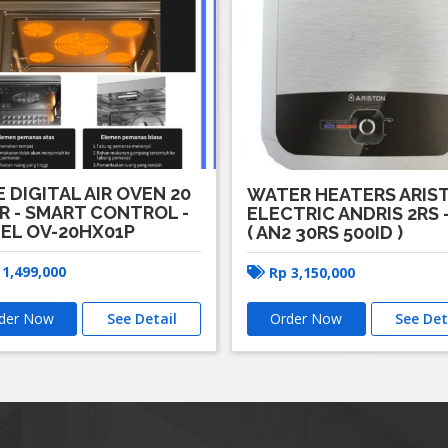
E DIGITAL AIR OVEN 20
WATER HEATERS ARIS
R - SMART CONTROL -
ELECTRIC ANDRIS 2RS 
EL OV-20HX01P
( AN2 30RS 500ID )
p
1,499,000
Rp
3,150,000
der Now
See Detail
Order Now
See Det