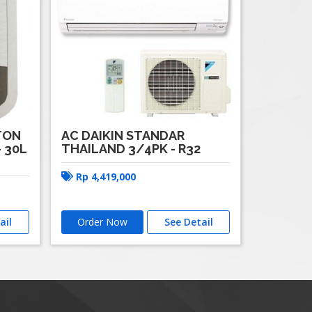
AC DAIKIN STANDAR
TON
THAILAND 3/4PK - R32
- 30L
Rp
4,419,000
ail
Order Now
See Detail